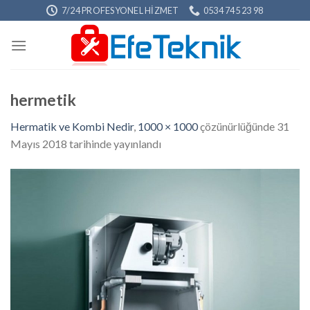
Skip
7/24 PROFESYONEL HIZMET
0534 745 23 98
to
content
hermetik
Hermatik ve Kombi Nedir
,
1000 × 1000
çözünürlüğünde
31
Mayıs 2018
tarihinde yayınlandı